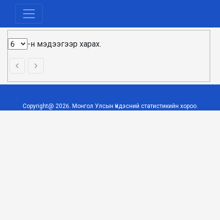
-н мэдээгээр харах.
Copyright@
2026
. Монгол Улсын Үндэсний статистикийн хороо.